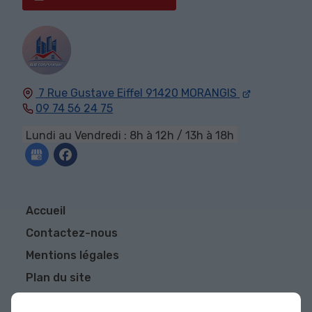
7 Rue Gustave Eiffel
91420
MORANGIS
09 74 56 24 75
Lundi au Vendredi : 8h à 12h / 13h à 18h
Accueil
Contactez-nous
Mentions légales
Plan du site